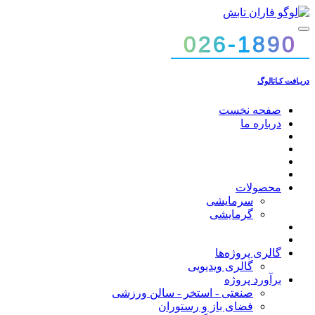
026-1890
026-1890
دریـافت کـاتالوگ
صفحه نخست
درباره ما
محصولات
سرمایشی
گرمایشی
گالری پروژه‌ها
گالری ویدیویی
برآورد پروژه
صنعتی - استخر - سالن ورزشی
فضای باز و رستوران