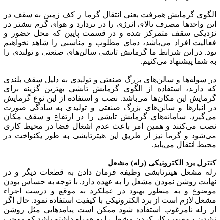
الگوی گرمایش همرفت یعنی انتقال گرما از کف زمین به سقف در
این واحد‌ها مصرف بالای انرژی را در بردارد و هوای گرم بیشتر در
نزدیکی سقف متمرکز شده و در قسمت پایین که محل حضور و
فعالیت افراد می‌باشد، دمای مطلوب و مناسبی را شاهد نخواهیم
بود. در این شرایط ما گرمایش تابشی سالن‌های صنعتی و تولیدی را
به شما پیشنهاد می‌کنیم.
در سوله‌ها و سالن‌های بزرگ صنعتی و تولیدی به دلیل سقف بلندی
که دارند، استفاده از الگوی گرمایش تابشی بهترین گزینه برای
گرمایش این مکان‌ها می‌باشد. نصب و استفاده از این نوع گرمایش
در انبار‌ها و سالن‌های بزرگ صنعتی و تولیدی به سادگی صورت
می‌گیرد. سامانه‌های گرمایش تابشی را در ارتفاع و سقف مکان
نصب می‌کنند و همین امر باعث عدم اشغال فضا در محیط کاری
می‌شود و گرما نیز از طریق این هیترتابشی به طور یکنواخت در
محیط انتقال می‌یابد.
کنترل برد الکترونیکی (رله) مشعل
رله مشعل هیترتابشی وظیفه فرمان دادن به قطعات دیگر و در
نهایت روشن نمودن مشعل را به عهده دارد. با توجه به حساس بودن
موضوع و به منظور بهبود در عملکرد به موقع و درست اجراء
مشعل لازم است از برد الکترونیکی با کیفیت استفاده نمود. حال اگر
از رله نا‌مرغوب استفاده شود ممکن است پیامد‌هایی مثل روشن
نشدن و معیوب کار کردن مشعل را به همراه داشته باشد که موجب