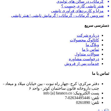
گرماتاب در سالن های تولیدی
هیتر تابشی گازی چیست ؟
مزایا و کاربردهای فرآوری تابشی
سرویس گرماتاب - گرماتاب | گرمایش تابشی | هیتر تابشی
دسترسی سریع
درباره شرکت
کاتالوگ محصولات
وبلاگ ما
تماس با ما
سوالات متداول
درخواست مشاوره
خدمات پس از فروش
تماس با ما
دفتر مرکزی:
کرج -چهار راه نبوت - بین خیابان میلاد و میعاد -
جنب داروخانه قانون ساختمان کوثر - واحد ۶
پست الکترونیک:
info [a] faranco.co
تلفن:
02634495446-7
تلفن:
0261890