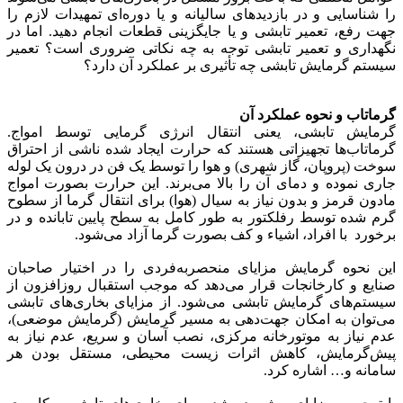
را شناسایی و در بازدید‌های سالیانه و یا دوره‌ای تمهیدات لازم را
جهت رفع، تعمیر تابشی و یا جایگزینی قطعات انجام دهید. اما در
نگهداری و تعمیر تابشی توجه به چه نکاتی ضروری است؟ تعمیر
سیستم گرمایش تابشی چه تأثیری بر عملکرد آن دارد؟
گرماتاب و نحوه عملکرد آن
گرمایش تابشی، یعنی انتقال انرژی گرمایی توسط امواج.
گرماتاب‌ها تجهیزاتی هستند که حرارت ایجاد شده ناشی از احتراق
سوخت (پروپان، گاز شهری) و هوا را توسط یک فن در درون یک لوله
جاری نموده و دمای آن را بالا می‌برند. این حرارت بصورت امواج
مادون قرمز و بدون نیاز به سیال (هوا) برای انتقال گرما از سطوح
گرم شده توسط رفلکتور به طور کامل به سطح پایین تابانده و در
برخورد با افراد، ‌اشیاء و کف بصورت گرما آزاد می‌شود.
این نحوه گرمایش مزایای منحصر‌به‌فردی را در اختیار صاحبان
صنایع و کارخانجات قرار می‌دهد که موجب استقبال روزافزون از
سیستم‌های گرمایش تابشی می‌شود. از مزایای بخاری‌های تابشی
می‌توان به امکان جهت‌دهی به مسیر گرمایش (گرمایش موضعی)،
عدم نیاز به موتورخانه مرکزی، نصب آسان و سریع، عدم نیاز به
پیش‌گرمایش، کاهش اثرات زیست محیطی، مستقل بودن هر
سامانه و… اشاره کرد.