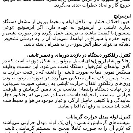
خروج گاز و ایجاد خطرات جدی می‌گردد.
ایر‌سوئیچ
تعیین اختلاف فشار بین داخل لوله و محیط بیرون از مشعل دستگاه
بخاری تابشی را ایر‌سوئیچ به عهده دارد. اگر ایرسوئیچ (نوعی
سنسور) با کیفیت نباشد، به درستی عمل نکرده و در صورت نشتی و
وجود حفره یا سوراخ در لوله‌ها، نمی‌تواند آن را به درستی تشخیص
دهدکه می‌تواند خطر آتش‌سوزی را به همراه داشته باشد.
کنترل رفلکتور دستگاه در بازدید دوره‌ای و تعمیر تابشی
رفلکتور شامل ورق‌های استیل مرغوب به شکل ذوزنقه است که در
بالای لوله‌های آتش‌خوار دستگاه نصب می‌شود. این قسمت وظیفه
منعکس نمودن دما به صورت تابشی را داشته که در نتیجه حرارت به
سمت پایین و کف سالن منعکس می‌گردد. در صورت مرغوب نبودن
ورق‌های رفلکتور انتقال حرارت تابشی به درستی صورت نمی‌پذیرد
و در نهایت دستگاه راندمان مناسب برای تأمین گرمایش و ظرفیت
حرارتی مناسب را نخواهد داشت. ضمنا در صورتی که رفلکتور دچار
ساییدگی و یا کثیفی حاصل از گرد و غبار موجود در هوا و محیط شده
باشد باید نسبت به رفع آن اقدام نمایید.
کنترل لوله مبدل حرارت گرماتاب
سیستم‌های گرمایش تابشی دارای یک لوله مبدل حرارتی می‌باشند
که لازم آن را به صورت کاملاً صحیح به سیستم گرمایشی تابشی