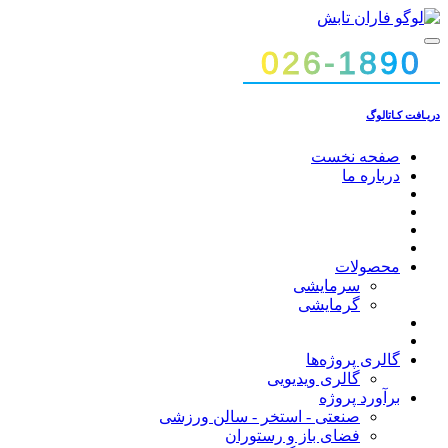
026-1890
026-1890
دریـافت کـاتالوگ
صفحه نخست
درباره ما
محصولات
سرمایشی
گرمایشی
گالری پروژه‌ها
گالری ویدیویی
برآورد پروژه
صنعتی - استخر - سالن ورزشی
فضای باز و رستوران