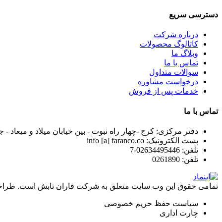
دسترسی سریع
درباره شرکت
کاتالوگ محصولات
وبلاگ ما
تماس با ما
سوالات متداول
درخواست مشاوره
خدمات پس از فروش
تماس با ما
دفتر مرکزی:
کرج -چهار راه نبوت - بین خیابان میلاد و میعاد - 
پست الکترونیک:
info [a] faranco.co
تلفن:
02634495446-7
تلفن:
0261890
تمامی حقوق این وب سایت متعلق به شرکت فاران تابش است. طرا
سیاست حفظ حریم خصوصی
چارت اداری