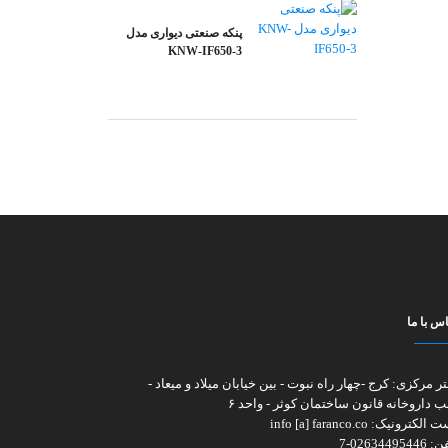
پنکه صنعتی دیواری مدل
KNW-IF650-3
س با ما
تر مرکزی:
کرج -چهار راه نبوت - بین خیابان میلاد و میعاد -
ب داروخانه قانون ساختمان کوثر - واحد ۶
ت الکترونیک:
info [a] faranco.co
فن:
02634495446-7