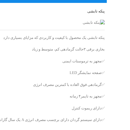
پنکه تابشی
پنکه تابشی یک محصول با کیفیت و کاربردی که مزایای بسیاری دارد
بخاری برقی ۳حالت گرمادهی کم، متوسط و زیاد
✅️مجهز به ترموستات ایمنی
✅️صفحه نمایشگر LED
✅️گرمادهی فوق العاده با کمترین مصرف انرژی
✅️مجهز به تایمر۴ زمانه
✅️دارای ریموت کنترل
✅️دارای سیستم گردان دارای برچسب مصرف انرژی A یک سال گارانتی در سه رنگ سفید،مشکی و طوسی