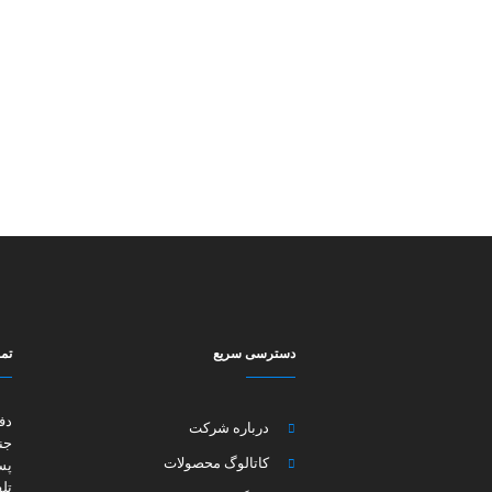
دسترسی سریع
تما
دف
درباره شرکت
جن
کاتالوگ محصولات
پس
تل