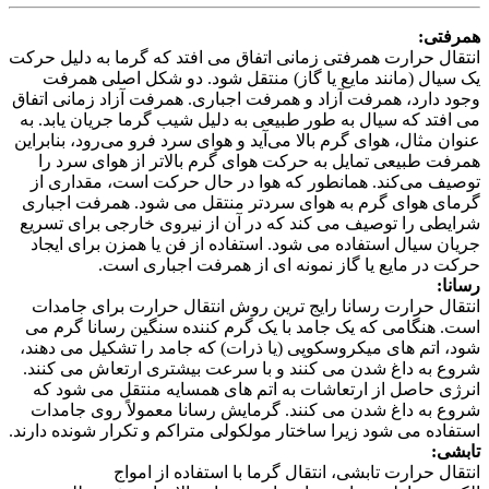
همرفتی:
انتقال حرارت همرفتی زمانی اتفاق می افتد که گرما به دلیل حرکت
یک سیال (مانند مایع یا گاز) منتقل شود. دو شکل اصلی همرفت
وجود دارد، همرفت آزاد و همرفت اجباری. همرفت آزاد زمانی اتفاق
می افتد که سیال به طور طبیعی به دلیل شیب گرما جریان یابد. به
عنوان مثال، هوای گرم بالا می‌آید و هوای سرد فرو می‌رود، بنابراین
همرفت طبیعی تمایل به حرکت هوای گرم بالاتر از هوای سرد را
توصیف می‌کند. همانطور که هوا در حال حرکت است، مقداری از
گرمای هوای گرم به هوای سردتر منتقل می شود. همرفت اجباری
شرایطی را توصیف می کند که در آن از نیروی خارجی برای تسریع
جریان سیال استفاده می شود. استفاده از فن یا همزن برای ایجاد
حرکت در مایع یا گاز نمونه ای از همرفت اجباری است.
رسانا:
انتقال حرارت رسانا رایج ترین روش انتقال حرارت برای جامدات
است. هنگامی که یک جامد با یک گرم کننده سنگین رسانا گرم می
شود، اتم های میکروسکوپی (یا ذرات) که جامد را تشکیل می دهند،
شروع به داغ شدن می کنند و با سرعت بیشتری ارتعاش می کنند.
انرژی حاصل از ارتعاشات به اتم های همسایه منتقل می شود که
شروع به داغ شدن می کنند. گرمایش رسانا معمولاً روی جامدات
استفاده می شود زیرا ساختار مولکولی متراکم و تکرار شونده دارند.
تابشی:
انتقال حرارت تابشی، انتقال گرما با استفاده از امواج