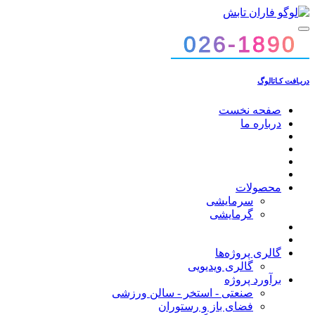
026-1890
026-1890
دریـافت کـاتالوگ
صفحه نخست
درباره ما
محصولات
سرمایشی
گرمایشی
گالری پروژه‌ها
گالری ویدیویی
برآورد پروژه
صنعتی - استخر - سالن ورزشی
فضای باز و رستوران