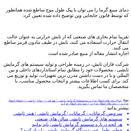
دمای منبع گرما را می توان با پیک طول موج ساطع شده همانطور
که توسط قانون جابجایی وین توضیح داده شده تعیین کرد:
تقریبا تمام بخاری های صنعتی که از تابش حرارتی به عنوان حالت
انتقال حرارت استفاده می کنند، تابش در طیف مادون قرمز ساطع
می کنند.
اجازه انتشار مقاله از منبع صادر شده است
شرکت فاران تابش، در زمینه طراحی و تولید سیستم های گرمایش
تابشی ، محصولات خود را مطابق تمام استانداردهای داخلی و بین
المللی و با در دست داشتن مدرن ترین تجهیزات، تولید و توزیع می
کند. برای کسب اطلاعات بیشتر و انتخاب محصول مناسب، با
متخصصان ما تماس بگیرید.
Tags:
انواع روش های انتقال حرارت، سیستمهای گرمایش تابشی | همرفتی | رسانا | تابشی | روشهای انتقال
حرارت | روش های انتقال حرارت | سه روش انتقال حرارت
بیشتر بدانید :
سرویس گرماتاب - گرماتاب | گرمایش تابشی | هیتر تابشی
سیستم های گرمایش تابشی سالن های صنعتی
هر آنچه درباره سیستم گرمایش تابشی باید بدانید
چطور طول عمر دستگاه گرمایش تابشی را زیاد کنیم؟