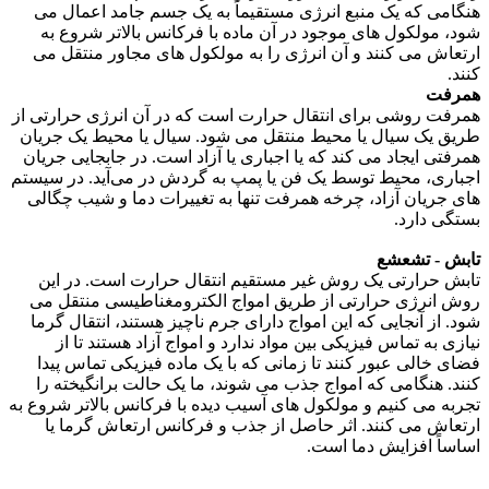
هنگامی که یک منبع انرژی مستقیماً به یک جسم جامد اعمال می
شود، مولکول های موجود در آن ماده با فرکانس بالاتر شروع به
ارتعاش می کنند و آن انرژی را به مولکول های مجاور منتقل می
کنند.
همرفت
همرفت روشی برای انتقال حرارت است که در آن انرژی حرارتی از
طریق یک سیال یا محیط منتقل می شود. سیال یا محیط یک جریان
همرفتی ایجاد می کند که یا اجباری یا آزاد است. در جابجایی جریان
اجباری، محیط توسط یک فن یا پمپ به گردش در می‌آید. در سیستم
های جریان آزاد، چرخه همرفت تنها به تغییرات دما و شیب چگالی
بستگی دارد.
تابش - تشعشع
تابش حرارتی یک روش غیر مستقیم انتقال حرارت است. در این
روش انرژی حرارتی از طریق امواج الکترومغناطیسی منتقل می
شود. از آنجایی که این امواج دارای جرم ناچیز هستند، انتقال گرما
نیازی به تماس فیزیکی بین مواد ندارد و امواج آزاد هستند تا از
فضای خالی عبور کنند تا زمانی که با یک ماده فیزیکی تماس پیدا
کنند. هنگامی که امواج جذب می شوند، ما یک حالت برانگیخته را
تجربه می کنیم و مولکول های آسیب دیده با فرکانس بالاتر شروع به
ارتعاش می کنند. اثر حاصل از جذب و فرکانس ارتعاش گرما یا
اساساً افزایش دما است.