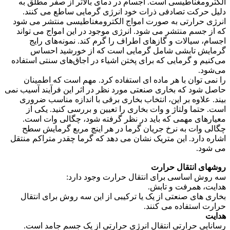
الکترومغناطیسی است. اجسام در دمای بالاتر از صفر مطلق به
دلیل حرکت تصادفی ذرات خود انرژی گرمایی ساطع می کنند.
انرژی حرارتی به صورت امواج الکترومغناطیسی منتشر می شود
که از جسم منتشر می شود. انرژی موجود در این امواج می تواند
اجسام، سیالات و گازهای اطراف را گرم کند. نمونه‌های رایج
گرمایش تابشی شامل گرمایی است که از خورشید احساس
می‌کنیم و گرمایی که برای پختن اشیاء در اجاق‌های سنتی استفاده
می‌شود.
را نمی توان با هر ماده ای استفاده کرد. مهم است که اطمینان
حاصل شود که بخاری صنعتی مورد نظر در اثر این فرآیند آسیب نمی
بیند. علاوه بر این، انتخاب بخاری برقی با اندازه مناسب ضروری
است. حتما ولتاژ و وات بخاری را تعیین و بررسی کنید. یکی از
معیارهای مهمی که باید در نظر گرفته شود، چگالی وات است.
چگالی وات به نرخ جریان گرما در هر اینچ مربع گرمایش سطح
اشاره دارد. این متریک نشان می دهد که گرما چقدر متراکم منتقل
می شود.
روشهای انتقال حرارت
سه روش اساسی برای انتقال حرارت وجود دارد:
هدایت، همرفت و تابش.
بخاری های صنعتی از یک یا ترکیبی از این سه روش برای انتقال
حرارت استفاده می کنند.
هدایت
رسانایی حرارتی انتقال انرژی حرارتی از یک جسم جامد است.