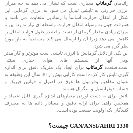
راندمان
گرماتاب
معیاری است که نشان می دهد به چه میزان
انرژی حرارتی به تابشی تبدیل می شود به انرژی گرمایی. این
شکل از انتقال حرارت اساساً با رسانایی متفاوت می باشد یا
همرفت چون به وسیله انتقال حرارت واسطه ای نیاز ندارد. این تا
میزان زیادی مقدار گرمای از دست رفته در طول فرآیند انتقال را
کاهش می دهد زیرا آن را ارسال می کند مستقیماً به بار مورد
نظر گرم می شود.
این یکی از دلایل گرمایش با انرژی تابشی است موثرتر و کارآمدتر
بودن آنها از سیستم های هوای اجباری سنتی
است.صنعت
گرماتاب
برای ایجاد یک متریک دقیق برای اندازه
گیری تابش کار کرده است کارایی بیش از 30 سال این وظیفه به
عنوان مفاهیم وفرمول ها غرق در اصول و قوانین فیزیک و
حساب دیفرانسیل و انتگرال هستند.
تلاش برای به دست آوردن معیارهای اندازه گیری قابل اعتماد و
همچنین راهی برای ارائه دقیق و معنادار داده ها به مصرف
کنندگان یک اولویت صنعت بوده است.
CAN/ANSI/AHRI 1330 چیست؟