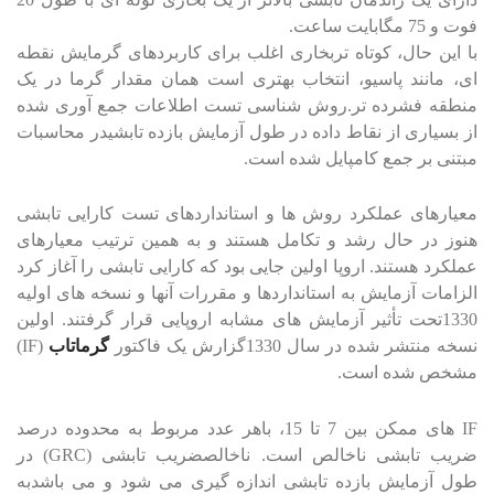
فوت و 75 مگابایت ساعت.
با این حال، کوتاه تربخاری اغلب برای کاربردهای گرمایش نقطه
ای، مانند پاسیو، انتخاب بهتری است همان مقدار گرما در یک
منطقه فشرده تر.روش شناسی تست اطلاعات جمع آوری شده
از بسیاری از نقاط داده در طول آزمایش بازده تابشیدر محاسبات
مبتنی بر جمع کامپایل شده است.
معیارهای عملکرد روش ها و استانداردهای تست کارایی تابشی
هنوز در حال رشد و تکامل هستند و به همین ترتیب معیارهای
عملکرد هستند. اروپا اولین جایی بود که کارایی تابشی را آغاز کرد
الزامات آزمایش به استانداردها و مقررات آنها و نسخه های اولیه
1330تحت تأثیر آزمایش های مشابه اروپایی قرار گرفتند. اولین
نسخه منتشر شده در سال 1330گزارش یک فاکتور
گرماتاب
(IF)
مشخص شده است.
IF های ممکن بین 7 تا 15، باهر عدد مربوط به محدوده درصد
ضریب تابشی ناخالص است. ناخالصضریب تابشی (GRC) در
طول آزمایش بازده تابشی اندازه گیری می شود و می باشدبه