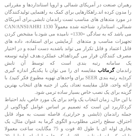
رهبران صنعت در آمریکای شمالی و اروپا استانداردها و مقرراتی
را مدون کرده اند.راهکارهایی برای کمک به راهنمایی تولیدکنندگان
در مورد متدهای های مناسب تست راندمان تابشی.برای آمریکای
شمالی، استاندارد شناخته شده معمولاً CAN/ANSI/AHRI 1330
می باشد که به سادگی «1330» نامیده می شود.با مشخص کردن
تجهیزات مناسب و متدهای آزمایشی برای استفاده، داده های
قابل اعتماد و قابل تکرار می تواند باشدبه دست آمده و در اختیار
مصرف کنندگان قرار می گیرداهداف عملکرد،هدف اولیه توسعه
یک سامانه رتبه بندی است که توسط آن تابش
راندمان
گرماتاب
مقایسه ای را می توان با یکدیگر اندازه گیری
کرد(به رتبه بندی SEER برای واحدهای تهویه مطبوع فکر کنید). با
ارائه واحد، قابل مقایسه تعداد، یکی از جنبه های انتخاب بهترین
گزینه برای یک نصب خاص بسیار ساده ترمی شود.
با این حال، زمان انتخاب یک واحد برای یک مورد خاص، باید احتیاط
کردکاربرد این است که تصمیم بر اساس عوامل گوناگونی از
جمله راندمان (تابشی و حرارتی)، فاصله نسبت به مواد قابل
احتراق، سطح راحتی مطلوب،و الگوی گرما به عنوان مثال، یک
بخاری لوله ای با طول 40 فوت و 75 مگابایت ساعت معمولا
دارای یک راندمان تابشی بالاتر از یک بخاری لوله ای با طول 20