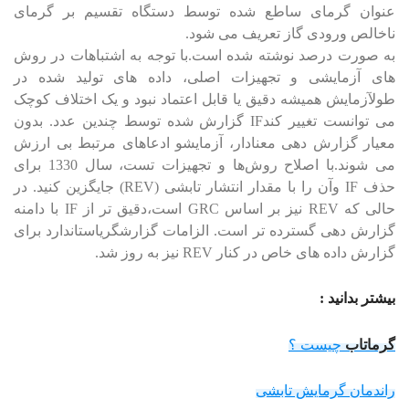
عنوان گرمای ساطع شده توسط دستگاه تقسیم بر گرمای
ناخالص ورودی گاز تعریف می شود.
به صورت درصد نوشته شده است.با توجه به اشتباهات در روش
های آزمایشی و تجهیزات اصلی، داده های تولید شده در
طولآزمایش همیشه دقیق یا قابل اعتماد نبود و یک اختلاف کوچک
می توانست تغییر کندIF گزارش شده توسط چندین عدد. بدون
معیار گزارش دهی معنادار، آزمایشو ادعاهای مرتبط بی ارزش
می شوند.با اصلاح روش‌ها و تجهیزات تست، سال 1330 برای
حذف IF وآن را با مقدار انتشار تابشی (REV) جایگزین کنید. در
حالی که REV نیز بر اساس GRC است،دقیق تر از IF با دامنه
گزارش دهی گسترده تر است. الزامات گزارشگریاستاندارد برای
گزارش داده های خاص در کنار REV نیز به روز شد.
بیشتر بدانید :
گرماتاب
چیست ؟
راندمان گرمایش تابشی