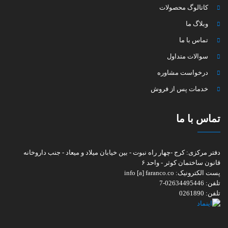
کاتالوگ محصولات
وبلاگ ما
تماس با ما
سوالات متداول
درخواست مشاوره
خدمات پس از فروش
تماس با ما
دفتر مرکزی:
کرج -چهار راه نبوت - بین خیابان میلاد و میعاد - جنب داروخانه
قانون ساختمان کوثر - واحد ۶
پست الکترونیک:
info [a] faranco.co
تلفن:
02634495446-7
تلفن:
0261890