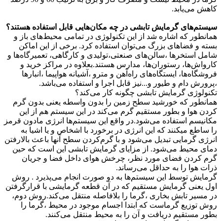
کاهش می‌یابد.
سیستم‌های گرمایش تابشی در چه مکان‌هایی قابل استفاده هستند؟
همانطور که اشاره شد از این تکنولوژی در تمامی محیط‌های باز و
بسته و فضاهای بزرگ می‌توان استفاده کرد. برخی از این اماکن
شامل استخرها ،سالن‌های صنعتی،تولیدی و کارگاهی، تعمیرگاه‌ها و
کارواش‌ها، رستوران‌ها، مدارس هستند.بعلاوه در مراکز خرید و
فروشگاه‌ها، ایستگاه‌های راه‌آهن و مترو ،آشیانه هواپیما ،انبارها
،پرورش دام و طیور و...نیز قابل اجرا و استفاده می‌باشد.
تکنولوژی گرمایش تابشی چگونه کار می‌کند؟
همانطور که خورشید سطح زمین را بدون واسطه یعنی بدون گرم
کردن هوا و بطور مستقیم گرم می‌کند در این سیستم هم از این
مکانیسم استفاده می‌شود.در واقع این سیستم‌ها انرژی مادون قرمز
را ساطع میکنند که این انرژی در برخورد با اشخاص و یا اشیا به
انرژی گرمایی تبدیل می‌شود و با گرم‌کردن سطح آنها باعث بالارفتن
دمای محیط می‌شود. از مزایای گرمایش تابشی این است که حین
گرم کردن فضای مورد نظر، چرخش هوای داخل فضا و جریان
ذرات هوا را به حداقل می‌رساند.
گرمایش توسط این سیستم‌ها به دو صورت انجام می‌پذیرد . روش
اول یعنی گرمایش مستقیم که در آن قطعه گرمایشی با قرارگرفتن
در مسیر تابش بخاری ،گرما را بلافاصله منتقل می‌کند.روش دوم،
روش توزیع گرماست که ابتدا اجسام موجود در محیط ،گرما را
بطور مستقیم دریافت و آن را به محیط منتقل می‌کنند.