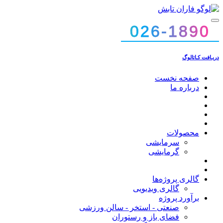
026-1890
026-1890
دریـافت کـاتالوگ
صفحه نخست
درباره ما
محصولات
سرمایشی
گرمایشی
گالری پروژه‌ها
گالری ویدیویی
برآورد پروژه
صنعتی - استخر - سالن ورزشی
فضای باز و رستوران