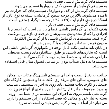
سیستم‌های گرمایش تابشی فضای بسته :
به سیستم گرمایش از سقف ،کف و دیوارها تقسیم می‌شوند.
سیستم‌های گرمایش از کف و دیوارها ، سیستم‌های کم حرارت نیز
نامیده می‌شوند. بالاترین درجه‌ سطح گرمایشی، بسته به نوع اتاق، از
۸4-۹5 درجه‌ی فارنهایت (۲۹ تا ۳۵ درجه‌ سانتیگراد ) متغیر است.
سیستم‌های گرمایش تابشی فضای باز :
هدف تکنولوژی گرمایش تابشی فضای باز این است که اجسام یا
افرادی را که از محدوده‌ی مسیرشان در فضای بازعبور می‌کنند،
گرم کنند. سیستم‌های گرمایش تابشی یا از گرمایش الکتریکی
مادون قرمز استفاده می‌کنند و یا گازسوز هستند.
در پایان باید بدانیم، نکته قابل توجه در تکنولوژی گرمایش تابشی این
است که بخاری‌های تابشی بر طبق استانداردهای زیست محیطی
طراحی شده اند و به حفظ محیط زیست کمک می‌کنند. این
سیستم‌ها به دلیل ضدآب بودن در تمامی فصول سال قابل استفاده
می‌باشند.
چنانچه به دنبال نصب و اجرای سیستم تابشی(گرماتاب) در مکان
های عمومی، سالن های مرغداری، گلخانه ها و همچنین کارگاه های
صنعتی و کارخانجات هستید، باید روی به اجرای سیستمی مناسب
بیاورید. مجموعه مادر فاران‌تابش با بهره مندی از انواع تجهیزات
گرمایشی تابشی،روی به اجرای این سیستم برای شما می آورد.
بسته به نیاز خود و مکانی که قصد استفاده از این سیستم را دارید
می توانید از انواع سیستم گرمایشی تابشی استفاده نمایید.