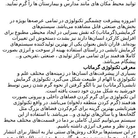
توانید محیط مکان های مانند مدارس و بیمارستان ها را گرم نمایید.
امروزه پیشرفت چشمگیر تکنولوژی در تمامی عرصه‌ها بویژه در
بخش‌های صنعتی قابل مشاهده می‌باشد. سیستم‌های
گرمایشی(گرماتاب) که نقش بسزایی در ایجاد محیطی مطبوع برای
افزایش کارکرد انسان‌ها‌ دارند نیز بشدت دستخوش این تغییرات
بوده‌اند. فاران تابش بعنوان یکی از بهترین تولید‌کننده سیستم‌های
گرمایش تابشی در راستای استفاده بهینه از سوخت و انرژی بصورت
کاملا هدفمند برای تمامی مراکز تولیدی ، صنعتی ،تفریحی و...
پیشگام می‌باشد.
معرفی تکنولوژی گرماتاب
بسیاری از پیشرفت‌های انسان‌ها در زمینه‌های مختلف علم و
تکنولوژی با الهام از طبیعت شکل می‌گیرد. تکنولوژی گرمایش
تابشی(گرماتاب) نیز با الگو گرفتن از نحوه گرم شدن زمین توسط
خورشید به شکل مدرن خود دست یافته است.
این تکنولوژی برای گرم کردن فضاهای داخلی و بیرونی بصورت
هدفمند (گرم کردن منطقه دلخواه) می‌باشد. در واقع تکنولوژی
هیترتابشی بهترین گزینه برای گرم‌کردن فضاهای بزرگ مثل
گلخانه‌ها و یا سالن‌های تولیدی و... می‌باشد. با استفاده از این
سیستم می‌توانیم کنترل کاملی بر دما در قسمت‌های مختلف محیط
مورد نظر و مصرف انرژی داشته باشیم.
در این سیستم‌ها برخلاف روش‌های سنتی نیاز به انتظار برای انتشار
گرما در محیط نیست و مصرف گاز و برق به ترتیب 60 و 90 درصد