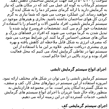
سوخت را ۳۰ تا ۵۰ درصد جهت گرمایش ساختمان کاهش دهید.
سیستم گرماتاب به گونه ‌ای عمل می ‌کند که در مکان هایی که نیاز
به گرمایش دارید با ارائه گرمای متمرکز دما را به شکل ایده‌ آل
خواهید رساند. این عملکرد موجب می شود که شما نیازی به گرم
کردن کل هوای ساختمان نداشته باشید. بخاری و هیترهای موجود در
سیستم گرمایش تابشی، افراد ماشین آلات و اجسام را با استفاده از
تشعشعات خود گرم می کنند. تشعشعات فروسرخ تولید شده با
تبدیل شدن به گرما موجب می شوند که افراد در فضاهای بزرگ و
سالن های صنعتی احساس گرما کنند. این شرایط موجب می ‌شود
که مصرف انرژی به شکل قابل ملاحظه ‌ای کاهش یافته و بهره‌
وری بیشتری دریافت نماییم. علاوه بر این ما با استفاده از این
سیستم تنها در نقاطی گرمایش ایجاد می ‌کنیم که محل فعالیت
افراد بوده و تردد بالایی در آنجا حاکم است.
اجرای انواع سیستم گرمایش تابشی
سیستم گرمایش تابشی را می توان در شکل های مختلف ارائه نمود.
امروزه استفاده از این سیستم در دیوارهای محل کار، کف و سقف،
به شکل گسترده امکان پذیر است. ما در مجموعه فاران‌تابش به
منظور رفاه حال شما عزیزان با اجرای انواع سیستم های گرمایش
تابشی، خدمات گسترده ای در این زمینه ارائه می‌ دهیم.
اجرای سیستم گرمایشی کف