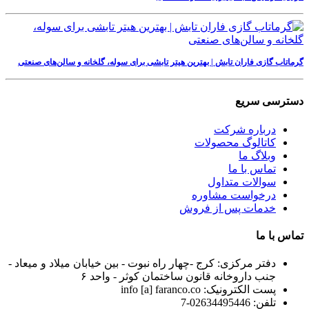
گرماتاب گازی فاران تابش | بهترین هیتر تابشی برای سوله، گلخانه و سالن‌های صنعتی
دسترسی سریع
درباره شرکت
کاتالوگ محصولات
وبلاگ ما
تماس با ما
سوالات متداول
درخواست مشاوره
خدمات پس از فروش
تماس با ما
دفتر مرکزی:
کرج -چهار راه نبوت - بین خیابان میلاد و میعاد -
جنب داروخانه قانون ساختمان کوثر - واحد ۶
پست الکترونیک:
info [a] faranco.co
تلفن:
02634495446-7