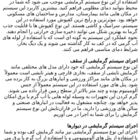
استفاده از این نوع سیستم گرمایشی موجب می شود که شما در
محیط بتوانید دمای مطلوبی فراهم کنید. بیشترین کاربرد این سیستم
در مکان هایی مانند بیمارستان، مدارس و ساختمان های مسکونی
خواهد بود. موثرترین و رایج ترین کفپوش مورد استفاده در این
سیستم، سرامیک و کاشی هستند. این نوع کفپوش ها با قابلیت جذب
گرما به بهترین شکل می توانند ذخیره سازی حرارتی را انجام دهند.
نحوه عملکرد این سیستم به گونه ای است که با استفاده از لوله های
آب گرمی که در کف به کار گذاشته می ‌شوند و یک دیگ بخار،
شرایط دمای مناسبی فراهم می کنند.
اجرای سیستم گرمایشی از سقف
این نوع سیستم گرمایشی که خود دارای مدل ‌های مختلفی مانند
گرمایش تابشی از سقف، بخاری قارچی و هیتر تابشی است معمولاً
در مکان های مانند مراکز ورزشی و انبارهای بزرگ به کار برده می
شود. پنل های مورد استفاده در این سیستم معمولاً از جنس
آلومینیوم بوده و چند متر بالاتر از سطح زمین قرار داده می شوند.
گرم کردن این تجهیزات به وسیله لوله هایی با آب گرم یا برق امکان
پذیر خواهد بود. چنانچه مشغول به فعالیت در انبارهای صنعتی و
سالن های ورزشی را دارید، ما در فاران‌تابش این نوع سیستم
گرمایش را برای شما به اجرا در می آوریم.
اجرای سیستم گرمایشی در دیوارها
اجرای این نوع سیستم گرمایشی نیز مانند گرمایش کف بوده و شما
با استفاده از پنل های آلومینیومی و با استفاده از آب گرم یا برق می